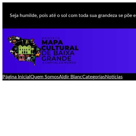
Pular
para
Seja humilde, pois até o sol com toda sua grandeza se põe e 
o
conteúdo
Página Inicial
Quem Somos
Aldir Blanc
Categorias
Notícias