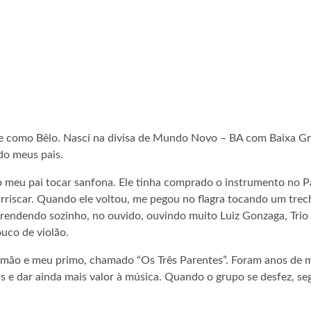
 como Bêlo. Nasci na divisa de Mundo Novo – BA com Baixa Gra
do meus pais.
 meu pai tocar sanfona. Ele tinha comprado o instrumento no Pa
arriscar. Quando ele voltou, me pegou no flagra tocando um trecho
ui aprendendo sozinho, no ouvido, ouvindo muito Luiz Gonzaga, Tr
uco de violão.
mão e meu primo, chamado “Os Três Parentes”. Foram anos de m
ás e dar ainda mais valor à música. Quando o grupo se desfez, seg