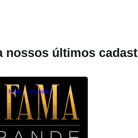
a nossos últimos cadast
Música
Sanfoneiro
Bêlo Sanfoneiro
fevereiro 21, 2025
.
Capital do Mundo